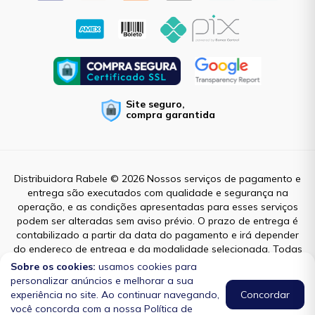
Site seguro,
compra garantida
Distribuidora Rabele © 2026 Nossos serviços de pagamento e
entrega são executados com qualidade e segurança na
operação, e as condições apresentadas para esses serviços
podem ser alteradas sem aviso prévio. O prazo de entrega é
contabilizado a partir da data do pagamento e irá depender
do endereço de entrega e da modalidade selecionada. Todas
as ofertas de produto são válidas enquanto durar o estoque e
Sobre os cookies:
usamos cookies para
estão sujeitas a alterações de preço e condições.
personalizar anúncios e melhorar a sua
01.736.167/0001-88
experiência no site. Ao continuar navegando,
Concordar
você concorda com a nossa Política de